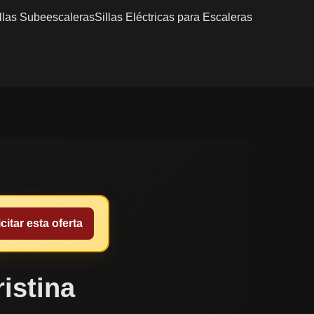
llas Subeescaleras
Sillas Eléctricas para Escaleras
citar esta oferta
ristina